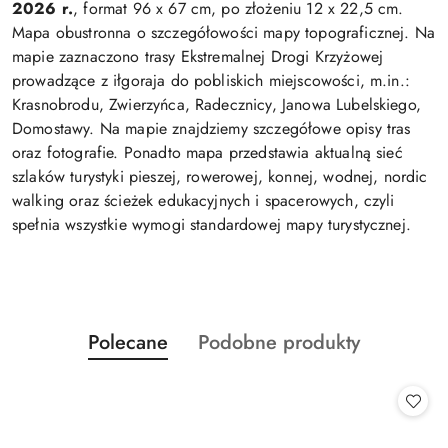
2026 r.
, format 96 x 67 cm, po złożeniu 12 x 22,5 cm.
Mapa obustronna o szczegółowości mapy topograficznej. Na
mapie zaznaczono trasy Ekstremalnej Drogi Krzyżowej
prowadzące z iłgoraja do pobliskich miejscowości, m.in.:
Krasnobrodu, Zwierzyńca, Radecznicy, Janowa Lubelskiego,
Domostawy. Na mapie znajdziemy szczegółowe opisy tras
oraz fotografie. Ponadto mapa przedstawia aktualną sieć
szlaków turystyki pieszej, rowerowej, konnej, wodnej, nordic
walking oraz ścieżek edukacyjnych i spacerowych, czyli
spełnia wszystkie wymogi standardowej mapy turystycznej.
Produkty
Produkty
Polecane
Podobne produkty
Pomiń karuzelę produktów
o
o
statusie:
statusie: