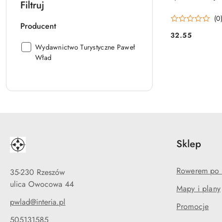
Filtruj
(0
Producent
32.55
Cena:
Producent:
Wydawnictwo Turystyczne Paweł
Wład
Sklep
Rowerem po 
35-230 Rzeszów
ulica Owocowa 44
Mapy i plany
pwlad@interia.pl
Promocje
505131585