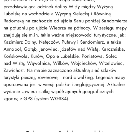
przedstawiająca odcinek doliny Wisły między Wyżyną
Lubelską na wschodzie a Wyżyną Kielecką i Równiną
Radomską na zachodzie od ujścia Sanu poniżej Sandomierza
na południu po ujście Wieprza na północy. W zasięgu mapy
znajdują się m.in. takie ważne miejscowości turystyczne, jak:
Kazimierz Dolny, Nałęczów, Puławy i Sandomierz, a także
Annopol, Gołąb, Janowiec, Józefów nad Wisłą, Karczmiska,
Końskowola, Kurów, Opole Lubelskie, Poniatowa, Solec
nad Wisłą, Wąwolnica, Wilków, Wojciechów, Wrzelowiec,
Zawichost. Na mapie zaznaczono aktualną sieć szlaków
turystyki pieszej, rowerowej i nordic walking. Legenda mapy
opracowana jest w wersji polsko- i anglojęzycznej. Aktualne
wydanie zawiera siatkę współrzędnych geograficznych
zgodną z GPS (system WGS84).