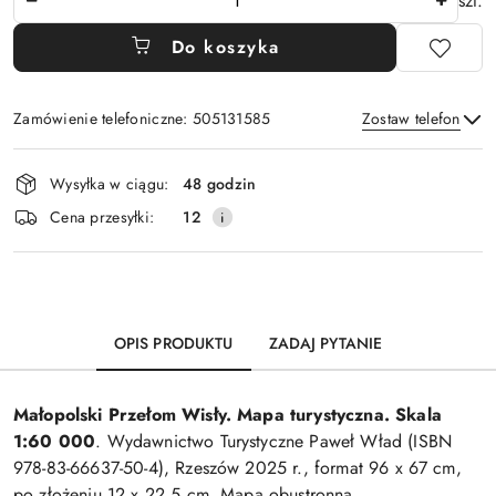
szt.
Do koszyka
Zamówienie telefoniczne: 505131585
Zostaw telefon
Dostępność
Wysyłka w ciągu:
48 godzin
i
Wyślij
Cena przesyłki:
12
dostawa
OPIS PRODUKTU
ZADAJ PYTANIE
Małopolski Przełom Wisły. Mapa turystyczna. Skala
1:60 000
. Wydawnictwo Turystyczne Paweł Wład (ISBN
978-83-66637-50-4), Rzeszów 2025 r., format 96 x 67 cm,
po złożeniu 12 x 22,5 cm. Mapa obustronna,