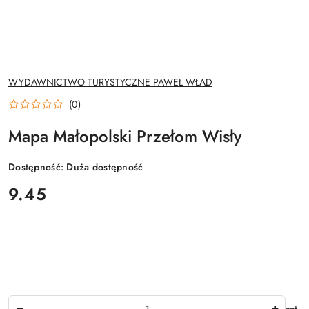
NAZWA
WYDAWNICTWO TURYSTYCZNE PAWEŁ WŁAD
PRODUCENTA:
(0)
Mapa Małopolski Przełom Wisły
Dostępność:
Duża dostępność
cena:
9.45
Ilość